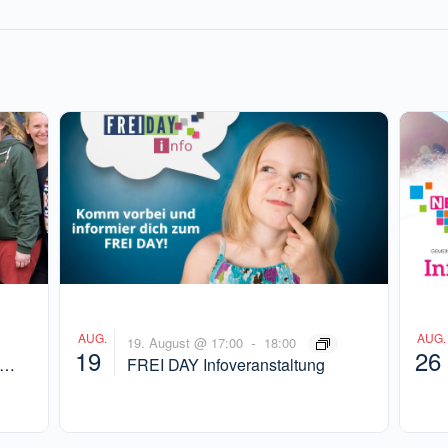
AUG.
AUG.
-
19. August @ 17:00
18:00
19
26
FREI DAY Infoveranstaltung